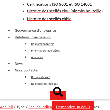
Certifications ISO 9001 et ISO 14001
Histoire des scellés clou (plombs bouteille)
Histoire des scellés câble
Gouvernance d’entreprise
Relations investisseurs
Rapports financiers
Informations boursières
Annonces
News
Nous contacter
Des questions ?
Rejoindre nos équipes
Accueil
/ Type /
Scellés indicatifs
Demander un devis
/ Scellés punaises bacs